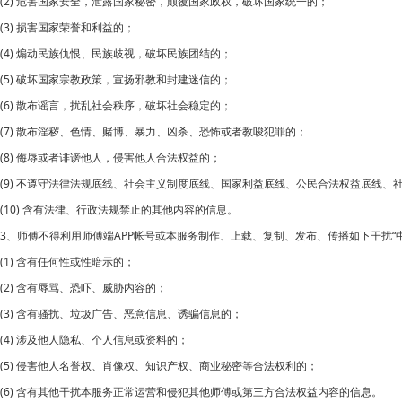
(2) 危害国家安全，泄露国家秘密，颠覆国家政权，破坏国家统一的；
(3) 损害国家荣誉和利益的；
(4) 煽动民族仇恨、民族歧视，破坏民族团结的；
(5) 破坏国家宗教政策，宣扬邪教和封建迷信的；
(6) 散布谣言，扰乱社会秩序，破坏社会稳定的；
(7) 散布淫秽、色情、赌博、暴力、凶杀、恐怖或者教唆犯罪的；
(8) 侮辱或者诽谤他人，侵害他人合法权益的；
(9) 不遵守法律法规底线、社会主义制度底线、国家利益底线、公民合法权益底线、
(10) 含有法律、行政法规禁止的其他内容的信息。
3、师傅不得利用师傅端APP帐号或本服务制作、上载、复制、发布、传播如下干扰“
(1) 含有任何性或性暗示的；
(2) 含有辱骂、恐吓、威胁内容的；
(3) 含有骚扰、垃圾广告、恶意信息、诱骗信息的；
(4) 涉及他人隐私、个人信息或资料的；
(5) 侵害他人名誉权、肖像权、知识产权、商业秘密等合法权利的；
(6) 含有其他干扰本服务正常运营和侵犯其他师傅或第三方合法权益内容的信息。