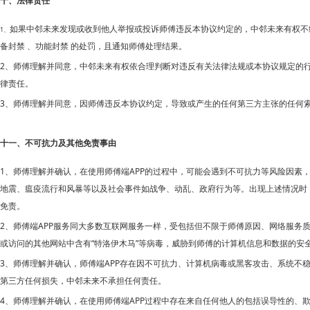
十、法律责任
如果
中邻未来发现或收到他人举报或投诉师傅违反本协议约定的，中邻未来有权不
1、
备封禁
、功能封禁
的处罚，且通知师傅处理结果。
2、师傅理解并同意，
中邻未来有权依合理判断对违反有关法律法规或本协议规定的
律责任。
3、师傅理解并同意，因师傅违反本协议约定，导致或产生的任何第三方主张的任何
十一、不可抗力及其他免责事由
1、师傅理解并确认，在使用师傅端APP的过程中，可能会遇到不可抗力等风险因
地震、瘟疫流行和风暴等以及社会事件如战争、动乱、政府行为等。出现上述情况时
免责。
2、师傅端APP服务同大多数互联网服务一样，受包括但不限于师傅原因、网络服
或访问的其他网站中含有“特洛伊木马”等病毒，威胁到师傅的计算机信息和数据的
3、师傅理解并确认，师傅端APP存在因不可抗力、计算机病毒或黑客攻击、系统
第三方任何损失，
中邻未来不承担任何责任。
4、师傅理解并确认，在使用师傅端APP过程中存在来自任何他人的包括误导性的