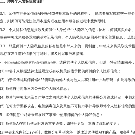
三、师傅个人隐私信息保护
3.1、师傅在注册师傅端APP帐号或使用本服务的过程中，可能需要填写或提交一
定，则师傅可能无法使用本服务或在使用本服务的过程中受到限制。
3.2、个人隐私信息是指涉及师傅个人身份或个人隐私的信息，比如，师傅真实姓名
映在
中邻未来服务器端的基本记录信息、个人隐私信息范围外的其它普通信息，以及
3.3、尊重师傅个人隐私信息的私有性是中邻未来的一贯制度，中邻未来将采取技
现存在发生前述情形的可能时，将及时采取补救措施。
透露师傅个人隐私信息。但以下特定情形除外
4、中邻未来未经师傅同意不向任何第三方公开、
(1) 中邻未来根据法律法规规定或有权机关的指示提供师傅的个人隐私信息；
(2) 由于师傅将其师傅端APP密码告知他人或与他人共享注册帐户与密码，由此导
(3) 师傅自行向第三方公开其个人隐私信息；
(4) 师傅与中邻未来及合作单位之间就师傅个人隐私信息的使用公开达成约定，中
(5) 任何由于黑客攻击、电脑病毒侵入及其他不可抗力事件导致师傅个人隐私信息的
5、师傅同意中邻未来可在以下事项中使用师傅的个人隐私信息：
(1) 师傅端APP向师傅及时发送重要通知，如软件更新、本协议条款的变更；
(2)中邻未来内部进行审计、数据分析和研究等，以改进师傅端APP的产品、服务和