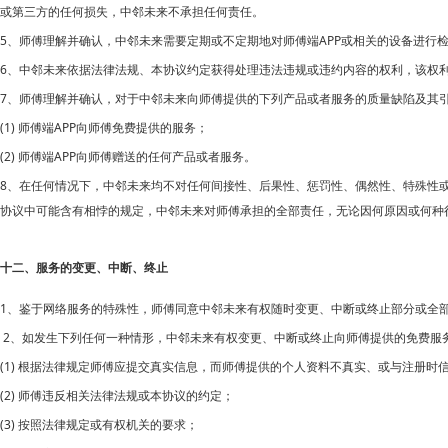
或第三方的任何损失，
中邻未来不承担任何责任。
5、师傅理解并确认，
APP或相关的设备进行
中邻未来需要定期或不定期地对师傅端
6、
中邻未来依据法律法规、本协议约定获得处理违法违规或违约内容的权利，该权
7、师傅理解并确认，对于
中邻未来向师傅提供的下列产品或者服务的质量缺陷及其
(1) 师傅端APP向师傅免费提供的服务；
(2) 师傅端APP向师傅赠送的任何产品或者服务。
8、在任何情况下，
中邻未来均不对任何间接性、后果性、惩罚性、偶然性、特殊性
协议中可能含有相悖的规定，中邻未来对师傅承担的全部责任，无论因何原因或何种
十二、服务的变更、中断、终止
1、鉴于网络服务的特殊性，师傅同意
中邻未来有权随时变更、中断或终止部分或全
2、如发生下列任何一种情形，
中邻未来有权变更、中断或终止向师傅提供的免费服
(1) 根据法律规定师傅应提交真实信息，而师傅提供的个人资料不真实、或与注册时
(2) 师傅违反相关法律法规或本协议的约定；
(3) 按照法律规定或有权机关的要求；