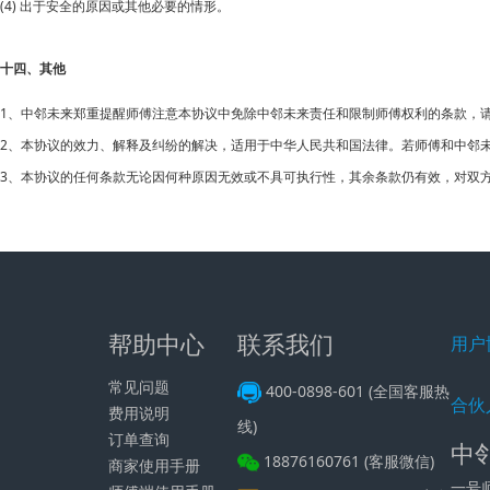
(4) 出于安全的原因或其他必要的情形。
十四、其他
1、
中邻未来郑重提醒师傅注意本协议中免除中邻未来责任和限制师傅权利的条款，
2、本协议的效力、解释及纠纷的解决，适用于中华人民共和国法律。若师傅和
中邻
3、本协议的任何条款无论因何种原因无效或不具可执行性，其余条款仍有效，对双
帮助中心
联系我们
用户
常见问题
400-0898-601 (全国客服热
合伙
费用说明
线)
订单查询
中
18876160761 (客服微信)
商家使用手册
一号师