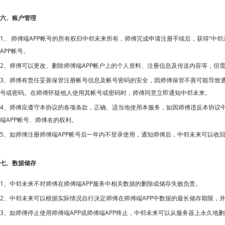
六、账户管理
1、 师傅端APP帐号的所有权归
中邻未来所有，师傅完成申请注册手续后，获得“中邻
APP帐号。
2、师傅可以更改、删除师傅端APP帐户上的个人资料、注册信息及传送内容等，但
3、师傅有责任妥善保管注册帐号信息及帐号密码的安全，因师傅保管不善可能导致
号或密码。在师傅怀疑他人使用其帐号或密码时，师傅同意立即通知
中邻未来。
4、师傅应遵守本协议的各项条款，正确、适当地使用本服务，如因师傅违反本协议
APP帐号、师傅名的权利。
端
5、如师傅注册师傅端APP帐号后一年内不登录使用，通知师傅后，
中邻未来可以收
七、数据储存
1、
APP服务中相关数据的删除或储存失败负责。
中邻未来不对师傅在师傅端
2、
APP中数据的最长储存期限，
中邻未来可以根据实际情况自行决定师傅在师傅端
3、如师傅停止使用师傅端APP或师傅端APP终止，
中邻未来可以从服务器上永久地删