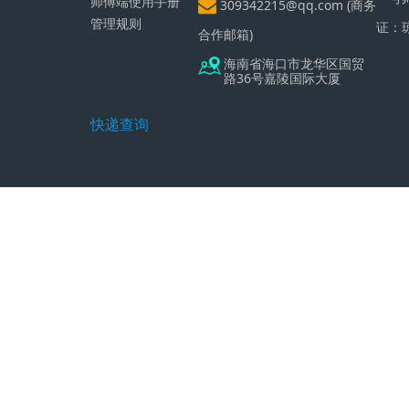
师傅端使用手册
309342215@qq.com (商务
管理规则
证：
合作邮箱)
海南省海口市龙华区国贸
路36号嘉陵国际大厦
快递查询